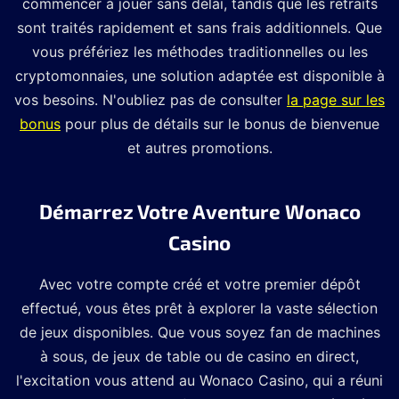
commencer à jouer sans délai, tandis que les retraits
sont traités rapidement et sans frais additionnels. Que
vous préfériez les méthodes traditionnelles ou les
cryptomonnaies, une solution adaptée est disponible à
vos besoins. N'oubliez pas de consulter
la page sur les
bonus
pour plus de détails sur le bonus de bienvenue
et autres promotions.
Démarrez Votre Aventure Wonaco
Casino
Avec votre compte créé et votre premier dépôt
effectué, vous êtes prêt à explorer la vaste sélection
de jeux disponibles. Que vous soyez fan de machines
à sous, de jeux de table ou de casino en direct,
l'excitation vous attend au Wonaco Casino, qui a réuni