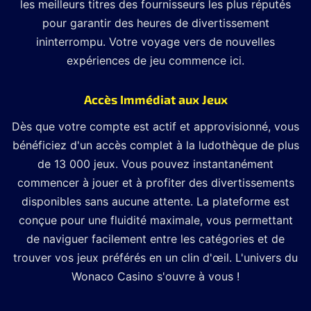
les meilleurs titres des fournisseurs les plus réputés
pour garantir des heures de divertissement
ininterrompu. Votre voyage vers de nouvelles
expériences de jeu commence ici.
Accès Immédiat aux Jeux
Dès que votre compte est actif et approvisionné, vous
bénéficiez d'un accès complet à la ludothèque de plus
de 13 000 jeux. Vous pouvez instantanément
commencer à jouer et à profiter des divertissements
disponibles sans aucune attente. La plateforme est
conçue pour une fluidité maximale, vous permettant
de naviguer facilement entre les catégories et de
trouver vos jeux préférés en un clin d'œil. L'univers du
Wonaco Casino s'ouvre à vous !