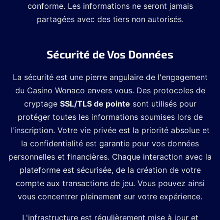
conforme. Les informations ne seront jamais
partagées avec des tiers non autorisés.
Sécurité de Vos Données
La sécurité est une pierre angulaire de l'engagement
du Casino Wonaco envers vous. Des protocoles de
cryptage
SSL/TLS de pointe
sont utilisés pour
protéger toutes les informations soumises lors de
l'inscription. Votre vie privée est la priorité absolue et
la confidentialité est garantie pour vos données
personnelles et financières. Chaque interaction avec la
plateforme est sécurisée, de la création de votre
compte aux transactions de jeu. Vous pouvez ainsi
vous concentrer pleinement sur votre expérience.
L'infrastructure est régulièrement mise à jour et