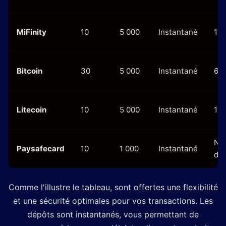
MiFinity
10
5 000
Instantané
10
Bitcoin
30
5 000
Instantané
60
Litecoin
10
5 000
Instantané
10
No
Paysafecard
10
1 000
Instantané
dis
Comme l'illustre le tableau, sont offertes une flexibilité
et une sécurité optimales pour vos transactions. Les
dépôts sont instantanés, vous permettant de