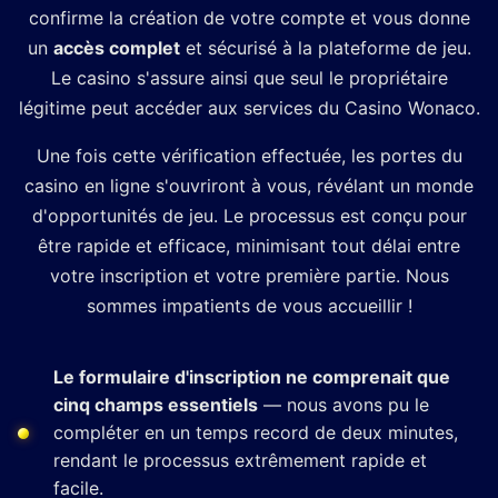
confirme la création de votre compte et vous donne
un
accès complet
et sécurisé à la plateforme de jeu.
Le casino s'assure ainsi que seul le propriétaire
légitime peut accéder aux services du Casino Wonaco.
Une fois cette vérification effectuée, les portes du
casino en ligne s'ouvriront à vous, révélant un monde
d'opportunités de jeu. Le processus est conçu pour
être rapide et efficace, minimisant tout délai entre
votre inscription et votre première partie. Nous
sommes impatients de vous accueillir !
Le formulaire d'inscription ne comprenait que
cinq champs essentiels
— nous avons pu le
compléter en un temps record de deux minutes,
rendant le processus extrêmement rapide et
facile.