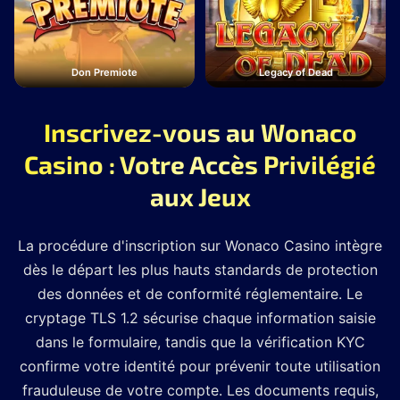
Don Premiote
Legacy of Dead
Inscrivez-vous au Wonaco
Casino : Votre Accès Privilégié
aux Jeux
La procédure d'inscription sur Wonaco Casino intègre
dès le départ les plus hauts standards de protection
des données et de conformité réglementaire. Le
cryptage TLS 1.2 sécurise chaque information saisie
dans le formulaire, tandis que la vérification KYC
confirme votre identité pour prévenir toute utilisation
frauduleuse de votre compte. Les documents requis,