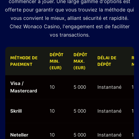
commencer à jouer. Une large gamme d'options est
offerte pour garantir que vous trouviez la méthode qui
vous convient le mieux, alliant sécurité et rapidité.
Chez Wonaco Casino, l'engagement est de faciliter
vos transactions.
DÉPÔT
DÉPÔT
MÉTHODE DE
DÉLAI DE
RE
MIN.
MAX.
PAIEMENT
DÉPÔT
MIN
(EUR)
(EUR)
Visa /
10
5 000
Instantané
10
Mastercard
Skrill
10
5 000
Instantané
10
Neteller
10
5 000
Instantané
10