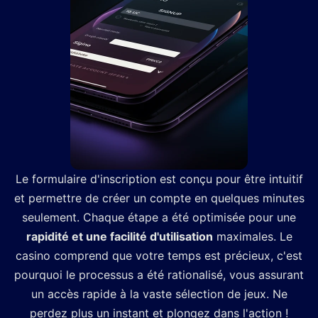
Le formulaire d'inscription est conçu pour être intuitif
et permettre de créer un compte en quelques minutes
seulement. Chaque étape a été optimisée pour une
rapidité et une facilité d'utilisation
maximales. Le
casino comprend que votre temps est précieux, c'est
pourquoi le processus a été rationalisé, vous assurant
un accès rapide à la vaste sélection de jeux. Ne
perdez plus un instant et plongez dans l'action !