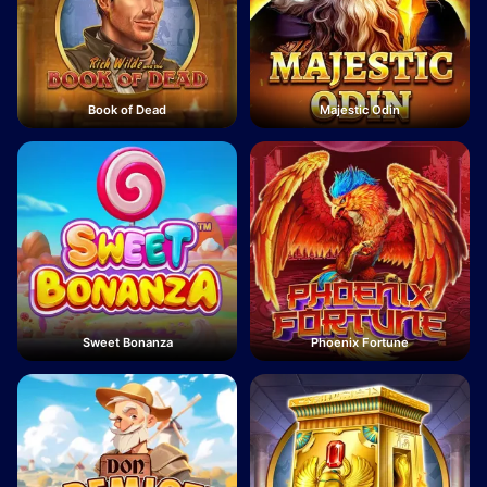
Book of Dead
Majestic Odin
Sweet Bonanza
Phoenix Fortune